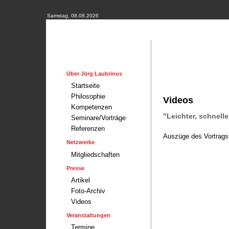
Samstag, 08.08.2026
Über Jörg Laubrinus
Startseite
Philosophie
Videos
Kompetenzen
"Leichter, schnelle
Seminare/Vorträge
Referenzen
Auszüge des Vortrags
Netzwerke
Mitgliedschaften
Presse
Artikel
Foto-Archiv
Videos
Veranstaltungen
Termine