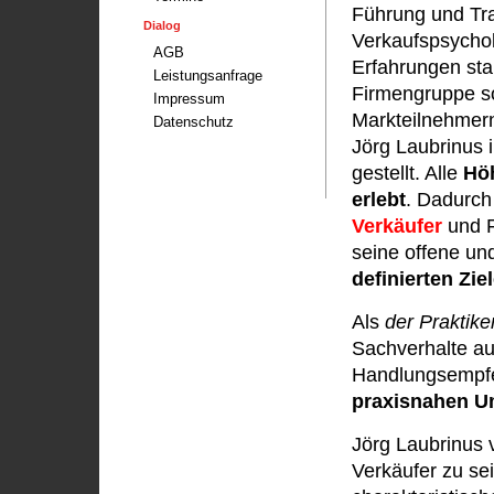
Führung und Trai
Dialog
Verkaufspsychol
AGB
Erfahrungen sta
Leistungsanfrage
Firmengruppe s
Impressum
Markteilnehmern
Datenschutz
Jörg Laubrinus 
gestellt. Alle
Hö
erlebt
. Dadurc
Verkäufer
und F
seine offene un
definierten Zie
Als
der Praktike
Sachverhalte auf
Handlungsempfe
praxisnahen U
Jörg Laubrinus v
Verkäufer zu sei