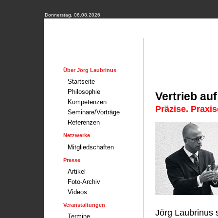
Donnerstag, 06.08.2026
Über Jörg Laubrinus
Startseite
Philosophie
Vertrieb au
Kompetenzen
Präzise. Praxis
Seminare/Vorträge
Referenzen
Netzwerke
Mitgliedschaften
Presse
Artikel
Foto-Archiv
Videos
Veranstaltungen
Jörg Laubrinus 
Termine